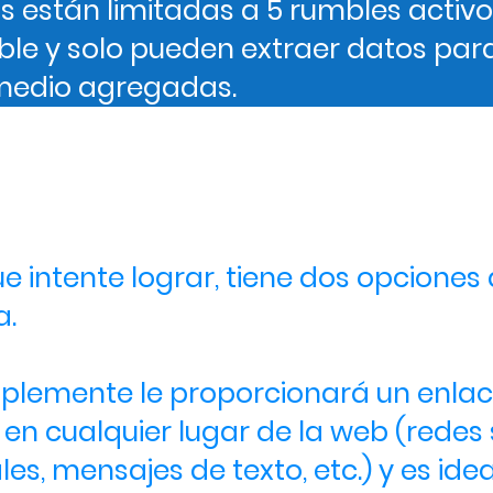
s están limitadas a 5 rumbles activo
ble y solo pueden extraer datos para 
omedio agregadas.
tas abiertas vs. cerr
 intente lograr, tiene dos opciones a
a.
plemente le proporcionará un enlac
n cualquier lugar de la web (redes 
les, mensajes de texto, etc.) y es id