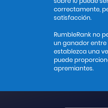
sobre 10 puede se
correctamente, pe
satisfacción.
RumbleRank no per
un ganador entre
establezca una ver
puede proporcion
apremiantes.