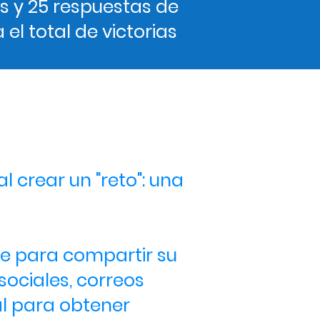
s y 25 respuestas de
el total de victorias
adas
l crear un "reto": una
e para compartir su
sociales, correos
eal para obtener