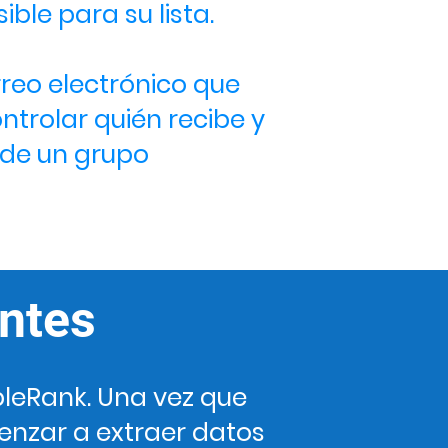
le para su lista.
rreo electrónico que
ntrolar quién recibe y
 de un grupo
ntes
bleRank. Una vez que
enzar a extraer datos