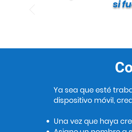
si f
Co
Ya sea que esté trab
dispositivo móvil, crear
Una vez que haya cre
Asigne un nombre a su