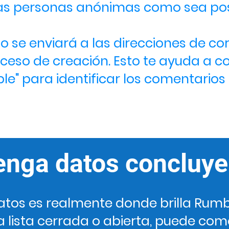
s personas anónimas como sea posib
lo se enviará a las direcciones de co
ceso de creación. Esto te ayuda a co
e" para identificar los comentarios
enga datos concluye
datos es realmente donde brilla Rum
 lista cerrada o abierta, puede com