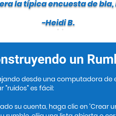
uera la típica encuesta de bla, 
-Heidi B.
nstruyendo un Rum
ajando desde una computadora de es
 "ruidos" es fácil:
ado su cuenta, haga clic en 'Crear 
 rumble, elija una lista abierta o ce