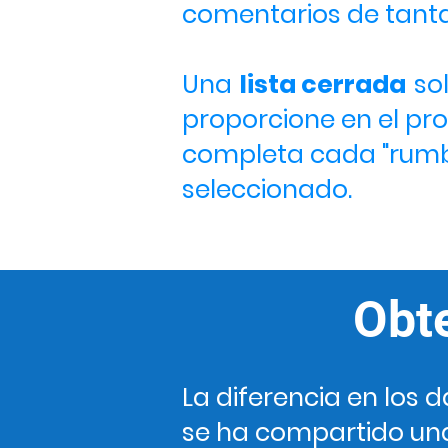
comentarios de tanta
Una
lista cerrada
so
proporcione en el pro
completa cada "rumbl
seleccionado.
Obt
La diferencia en los 
se ha compartido una