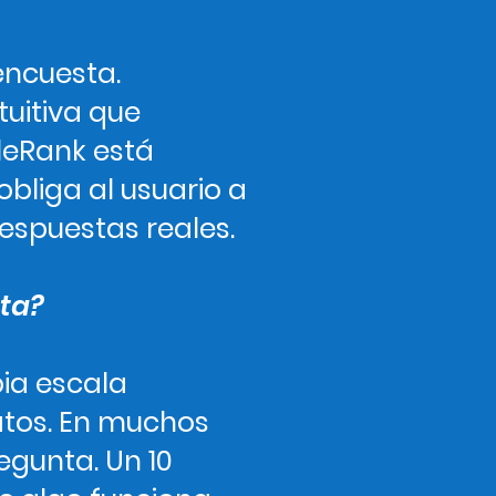
encuesta.
tuitiva que
leRank está
bliga al usuario a
respuestas reales.
sta?
pia escala
atos. En muchos
egunta. Un 10