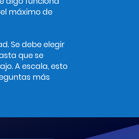
e algo funciona
vel máximo de
d. Se debe elegir
asta que se
jo. A escala, esto
reguntas más