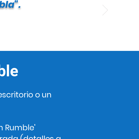
bla".
ble
critorio o un
un Rumble'
rrada (detalles a